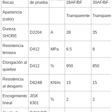
físicas
de prueba
28AF/BF
30AF/BF
Apariencia
Transparente
Transpare
(color)
Dureza
D2204
A
28
35
SHORE
Resistencia
D412
MPa
6.5
8
tensora
Elongación al
D412
%
950
850
quiebre
Resistencia
D624B
KN/m
15
15
al desgarro
Encogimiento
JISK
%
2
2
lineal
6301